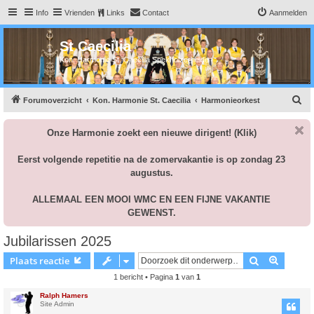
Info
Vrienden
Links
Contact
Aanmelden
St Caecilia
Kon. Harmonie St. Caecilia Spekholzerheide
Z
Forumoverzicht
Kon. Harmonie St. Caecilia
Harmonieorkest
o
Onze Harmonie zoekt een nieuwe dirigent!
(Klik)
e
k
Eerst volgende repetitie na de zomervakantie is op zondag 23
augustus.
ALLEMAAL EEN MOOI WMC EN EEN FIJNE VAKANTIE
GEWENST.
Jubilarissen 2025
Zoek
Uitgebr
Plaats reactie
1 bericht • Pagina
1
van
1
Ralph Hamers
Site Admin