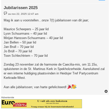
Jubilarissen 2025
B
za nov 22, 2025 12:47 am
e
r
Mag ik aan u voorstellen…onze 7(!) jubilarissen van dit jaar;
i
c
h
Maurice Scheepers – 25 jaar lid
t
Lyon Schuurmans – 40 jaar lid
Mirijan Hanssen-Schuurmans – 40 jaar lid
Jan Bellen – 50 jaar lid
Jan Brull – 70 jaar lid
Jo Brüll – 70 jaar lid
Toon Schlechtriem – 70 jaar lid
Zondag 23 november zal de harmonie de Caecilia-mis, om 11.15u,
opluisteren in de St. Martinus Kerk in Spekholzerheide. Aansluitend zal
er een interne huldiging plaatsvinden in Heidsjer Tref Partycentrum
Kerkrade-West.
Aan alle jubilarissen; van harte gefeliciteerd!
Advertentie