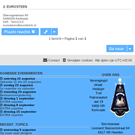
2. EUROSTEEN
Drievogelstraat 80
6466GN Kerkrade
045 - 5411213
eurosteen@eurobrick.nl
Plaats reactie
1 bericht • Pagina
1
van
1
Ga naar
Contact
Verwijder cookies
Alle tijden zijn
UTC+02:00
KOMENDE EVENEMENTEN
OVER ONS
zaterdag 22 augustus
Verenigingsl
Vakantie 11 t/m 22 augustus
okaal:
zondag 23 augustus
1e repetitie na vakantie
Heidsjer
maandag 24 augustus
Tref
Bestuursvergadering
Patronaatstr
dinsdag 1 september
aat 19
EXTRA repetitie
dinsdag 8 september
6466 HR
EXTRA repetitie
Kerkrade
dinsdag 15 september
EXTRA repetitie
Secretariaat:
RECENT_TOPICS
Leonard Stassenstraat 64
woensdag 5 augustus
6417 XR Heerlen
Op zoek naar dirigent