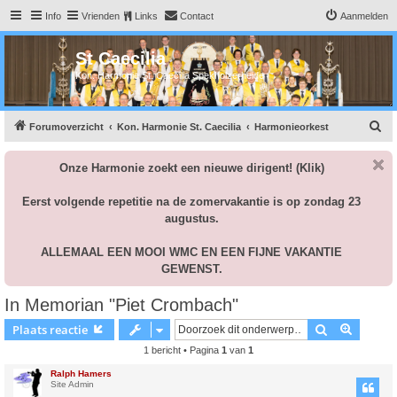
Info
Vrienden
Links
Contact
Aanmelden
St Caecilia
Kon. Harmonie St. Caecilia Spekholzerheide
Z
Forumoverzicht
Kon. Harmonie St. Caecilia
Harmonieorkest
o
Onze Harmonie zoekt een nieuwe dirigent!
(Klik)
e
k
Eerst volgende repetitie na de zomervakantie is op zondag 23
augustus.
ALLEMAAL EEN MOOI WMC EN EEN FIJNE VAKANTIE
GEWENST.
In Memorian "Piet Crombach"
Zoek
Uitgebr
Plaats reactie
1 bericht • Pagina
1
van
1
Ralph Hamers
Site Admin