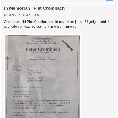
In Memorian "Piet Crombach"
B
vr nov 22, 2024 6:12 pm
e
r
Ons trouwe lid Piet Crombach is 19 november j.l. op 84-jarige leeftijd
i
overleden en was 70 jaar lid van onze harmonie.
c
h
t