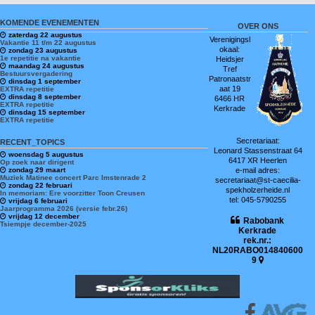
KOMENDE EVENEMENTEN
OVER ONS
zaterdag 22 augustus
Verenigingsl
Vakantie 11 t/m 22 augustus
okaal:
zondag 23 augustus
1e repetitie na vakantie
Heidsjer
maandag 24 augustus
Tref
Bestuursvergadering
Patronaatstr
dinsdag 1 september
aat 19
EXTRA repetitie
dinsdag 8 september
6466 HR
EXTRA repetitie
Kerkrade
dinsdag 15 september
EXTRA repetitie
Secretariaat:
RECENT_TOPICS
Leonard Stassenstraat 64
woensdag 5 augustus
6417 XR Heerlen
Op zoek naar dirigent
zondag 29 maart
e-mail adres:
Muziek Matinee concert Parc Imstenrade 2
secretariaat@st-caecilia-
zondag 22 februari
spekholzerheide.nl
In memoriam: Ere voorzitter Toon Creusen
tel: 045-5790255
vrijdag 6 februari
Jaarprogramma 2026 (versie febr.26)
vrijdag 12 december
Rabobank
Tsiempje december-2025
Kerkrade
rek.nr.:
NL20RABO014840600
9