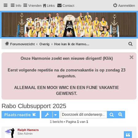
Info
Vrienden
Links
Contact
Aanmelden
St Caecilia
Kon. Harmonie St. Caecilia Spekholzerheide
Z
Forumoverzicht
Overig
Hoe kan ik de Harmonie financiëel ondersteunen?
o
Onze Harmonie zoekt een nieuwe dirigent!
(Klik)
e
k
Eerst volgende repetitie na de zomervakantie is op zondag 23
augustus.
ALLEMAAL EEN MOOI WMC EN EEN FIJNE VAKANTIE
GEWENST.
Rabo Clubsupport 2025
Zoek
Uitgebr
Plaats reactie
1 bericht • Pagina
1
van
1
Ralph Hamers
Site Admin