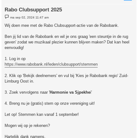
Rabo Clubsupport 2025
B
ma sep 02, 2024 11:47 am
e
r
Wij doen mee met de Rabo Clubsupport-actie van de Rabobank.
i
c
h
Ben jij lid van de Rabobank en wil je ons graag 'een steuntje in de rug
t
geven' zodat we muzikaal plezier kunnen blijven maken? Dat kan heel
eenvoudig!
1. Log in op
https://www.rabobank.nl/leden/clubsupport/stemmen
2. Klik op 'Bekijk deelnemers' en vul bij 'Kies je Rabobank regio' Zuid-
Limburg Oost in.
3. Zoek vervolgens naar '
Harmonie va Sjpekhe
i'
4. Breng nu je (gratis) stem op onze vereniging uit!
Let op! Stemmen kan vanaf 1 september!
Mogen wij op je rekenen?
Hartelijk dank namens,