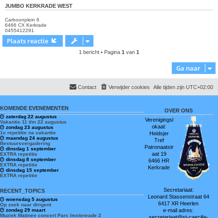
JUMBO KERKRADE WEST
Carboonplein 6
6466 CX Kerkrade
0455412291
Plaats reactie
1 bericht • Pagina
1
van
1
Ga naar
Contact
Verwijder cookies
Alle tijden zijn
UTC+02:00
KOMENDE EVENEMENTEN
OVER ONS
zaterdag 22 augustus
Verenigingsl
Vakantie 11 t/m 22 augustus
okaal:
zondag 23 augustus
1e repetitie na vakantie
Heidsjer
maandag 24 augustus
Tref
Bestuursvergadering
Patronaatstr
dinsdag 1 september
aat 19
EXTRA repetitie
dinsdag 8 september
6466 HR
EXTRA repetitie
Kerkrade
dinsdag 15 september
EXTRA repetitie
Secretariaat:
RECENT_TOPICS
Leonard Stassenstraat 64
woensdag 5 augustus
6417 XR Heerlen
Op zoek naar dirigent
zondag 29 maart
e-mail adres:
Muziek Matinee concert Parc Imstenrade 2
secretariaat@st-caecilia-