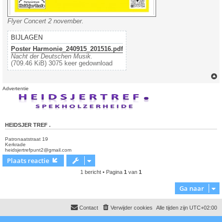
Flyer Concert 2 november.
BIJLAGEN
Poster Harmonie_240915_201516.pdf
Nacht der Deutschen Musik.
(709.46 KiB) 3075 keer gedownload
Advertentie
HEIDSJER TREF .
Patronaatstraat 19
Kerkrade
heidsjertrefpunt2@gmail.com
Plaats reactie
1 bericht • Pagina
1
van
1
Ga naar
Contact
Verwijder cookies
Alle tijden zijn
UTC+02:00