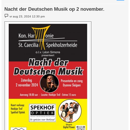
Nacht der Deutschen Musik op 2 november.
B
vr aug 23, 2024 12:30 pm
e
r
i
c
h
t