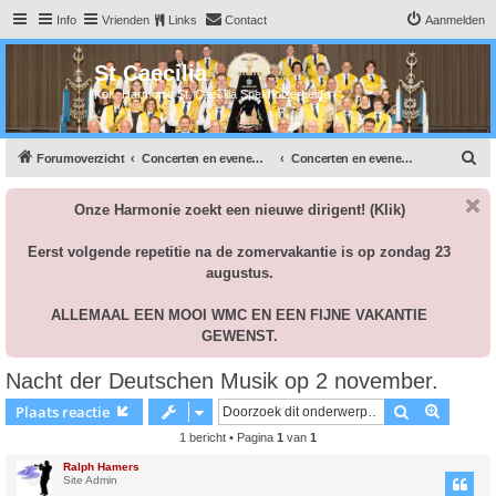
Info
Vrienden
Links
Contact
Aanmelden
St Caecilia
Kon. Harmonie St. Caecilia Spekholzerheide
Z
Forumoverzicht
Concerten en evenementen.
Concerten en evenementen van onze vereniging
o
Onze Harmonie zoekt een nieuwe dirigent!
(Klik)
e
k
Eerst volgende repetitie na de zomervakantie is op zondag 23
augustus.
ALLEMAAL EEN MOOI WMC EN EEN FIJNE VAKANTIE
GEWENST.
Nacht der Deutschen Musik op 2 november.
Zoek
Uitgebr
Plaats reactie
1 bericht • Pagina
1
van
1
Ralph Hamers
Site Admin