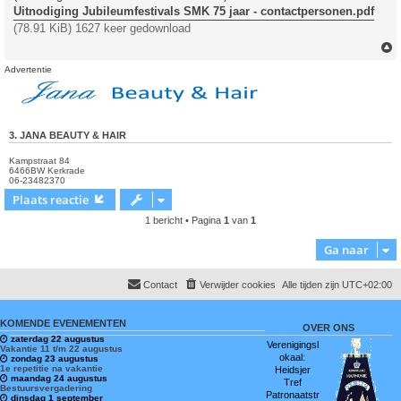
Uitnodiging Jubileumfestivals SMK 75 jaar - contactpersonen.pdf
(78.91 KiB) 1627 keer gedownload
Advertentie
3. JANA BEAUTY & HAIR
Kampstraat 84
6466BW Kerkrade
06-23482370
Plaats reactie
1 bericht • Pagina
1
van
1
Ga naar
Contact
Verwijder cookies
Alle tijden zijn
UTC+02:00
KOMENDE EVENEMENTEN
OVER ONS
zaterdag 22 augustus
Verenigingsl
Vakantie 11 t/m 22 augustus
okaal:
zondag 23 augustus
1e repetitie na vakantie
Heidsjer
maandag 24 augustus
Tref
Bestuursvergadering
Patronaatstr
dinsdag 1 september