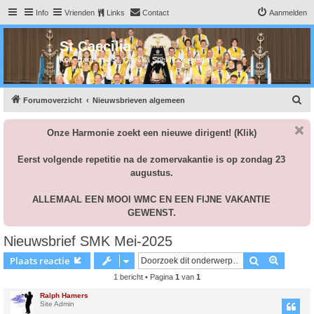
Info
Vrienden
Links
Contact
Aanmelden
St Caecilia
Kon. Harmonie St. Caecilia Spekholzerheide
Z
Forumoverzicht
Nieuwsbrieven algemeen
o
Onze Harmonie zoekt een nieuwe dirigent!
(Klik)
e
k
Eerst volgende repetitie na de zomervakantie is op zondag 23
augustus.
ALLEMAAL EEN MOOI WMC EN EEN FIJNE VAKANTIE
GEWENST.
Nieuwsbrief SMK Mei-2025
Zoek
Uitgebr
Plaats reactie
1 bericht • Pagina
1
van
1
Ralph Hamers
Site Admin