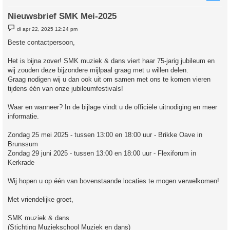
Nieuwsbrief SMK Mei-2025
B
di apr 22, 2025 12:24 pm
e
r
Beste contactpersoon,
i
c
h
Het is bijna zover! SMK muziek & dans viert haar 75-jarig jubileum en
t
wij zouden deze bijzondere mijlpaal graag met u willen delen.
Graag nodigen wij u dan ook uit om samen met ons te komen vieren
tijdens één van onze jubileumfestivals!
Waar en wanneer? In de bijlage vindt u de officiële uitnodiging en meer
informatie.
Zondag 25 mei 2025 - tussen 13:00 en 18:00 uur - Brikke Oave in
Brunssum
Zondag 29 juni 2025 - tussen 13:00 en 18:00 uur - Flexiforum in
Kerkrade
Wij hopen u op één van bovenstaande locaties te mogen verwelkomen!
Met vriendelijke groet,
SMK muziek & dans
(Stichting Muziekschool Muziek en dans)