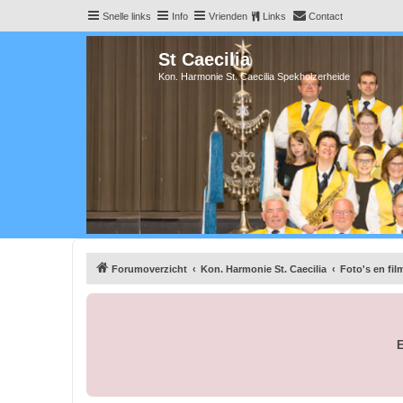
Snelle links
Info
Vrienden
Links
Contact
St Caecilia
Kon. Harmonie St. Caecilia Spekholzerheide
Forumoverzicht
Kon. Harmonie St. Caecilia
Foto's en fil
E