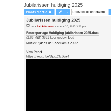
Jubilarissen huldiging 2025
Plaats reactie
Jubilarissen huldiging 2025
B
door
Ralph Hamers
»
zo nov 30, 2025 3:52 pm
e
r
Fotoreportage Huldiging jubilarissen 2025.docx
i
(2.86 MiB) 3851 keer gedownload
c
h
Muziek tijdens de Caeciliamis 2025:
t
Vivo Perlei
https://youtu.be/BjgoZ3zSu74