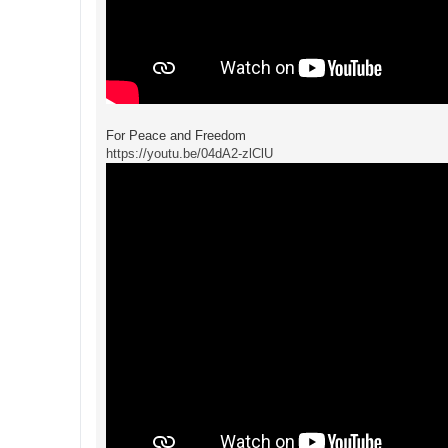
For Peace and Freedom
https://youtu.be/04dA2-zlClU