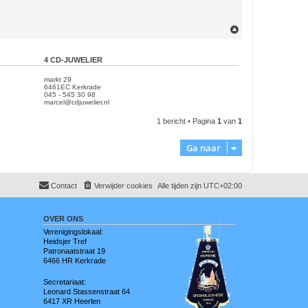
O
m
h
o
4 CD-JUWELIER
o
g
markt 29
6461EC Kerkrade
​045 - 545 30 98
marcel@cdjuwelier.nl
1 bericht • Pagina
1
van
1
Ga naar
Contact
Verwijder cookies
Alle tijden zijn
UTC+02:00
OVER ONS
Verenigingslokaal:
Heidsjer Tref
Patronaatstraat 19
6466 HR Kerkrade
Secretariaat:
Leonard Stassenstraat 64
6417 XR Heerlen