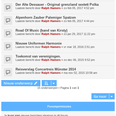
Der Alte Dessauer - Original grenzland sextett Polka
Laatste bericht door
Ralph Hamers
«
zo feb 05, 2017 4:52 pm
Alpenhorn Zauber Palemiger Spatzen
Laatste bericht door
Ralph Hamers
«
zo feb 05, 2017 4:44 pm
Road Of Music (band van Kirsty)
Laatste bericht door
Ralph Hamers
«
zo jan 29, 2017 11:22 pm
Nieuwe Uniformen Harmonie
Laatste bericht door
Ralph Hamers
«
vr mar 18, 2016 2:51 pm
Toekomst van verenigingen.
Laatste bericht door
Ralph Hamers
«
zo dec 06, 2015 9:52 pm
Reisverslag Concertreis Münster 2014
Laatste bericht door
Ralph Hamers
«
ma nov 02, 2015 10:58 am
Nieuw onderwerp
15 onderwerpen • Pagina
1
van
1
Ga naar
Forumpermissies
Je
kunt niet
nieuwe berichten plaatsen in dit forum