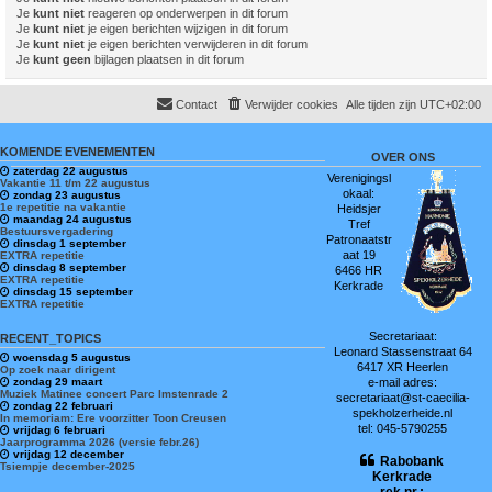
Je
kunt niet
reageren op onderwerpen in dit forum
Je
kunt niet
je eigen berichten wijzigen in dit forum
Je
kunt niet
je eigen berichten verwijderen in dit forum
Je
kunt geen
bijlagen plaatsen in dit forum
Contact
Verwijder cookies
Alle tijden zijn
UTC+02:00
KOMENDE EVENEMENTEN
OVER ONS
zaterdag 22 augustus
Verenigingsl
Vakantie 11 t/m 22 augustus
okaal:
zondag 23 augustus
1e repetitie na vakantie
Heidsjer
maandag 24 augustus
Tref
Bestuursvergadering
Patronaatstr
dinsdag 1 september
aat 19
EXTRA repetitie
dinsdag 8 september
6466 HR
EXTRA repetitie
Kerkrade
dinsdag 15 september
EXTRA repetitie
Secretariaat:
RECENT_TOPICS
Leonard Stassenstraat 64
woensdag 5 augustus
6417 XR Heerlen
Op zoek naar dirigent
zondag 29 maart
e-mail adres:
Muziek Matinee concert Parc Imstenrade 2
secretariaat@st-caecilia-
zondag 22 februari
spekholzerheide.nl
In memoriam: Ere voorzitter Toon Creusen
tel: 045-5790255
vrijdag 6 februari
Jaarprogramma 2026 (versie febr.26)
vrijdag 12 december
Rabobank
Tsiempje december-2025
Kerkrade
rek.nr.: