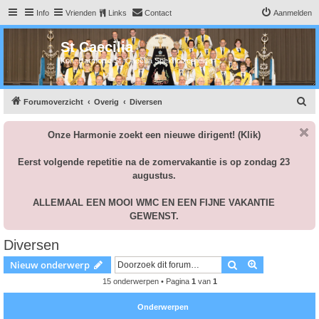
Info
Vrienden
Links
Contact
Aanmelden
St Caecilia
Kon. Harmonie St. Caecilia Spekholzerheide
Z
Forumoverzicht
Overig
Diversen
o
Onze Harmonie zoekt een nieuwe dirigent!
(Klik)
e
k
Eerst volgende repetitie na de zomervakantie is op zondag 23
augustus.
ALLEMAAL EEN MOOI WMC EN EEN FIJNE VAKANTIE
GEWENST.
Diversen
Zoek
Uitgebreid z
Nieuw onderwerp
15 onderwerpen • Pagina
1
van
1
Onderwerpen