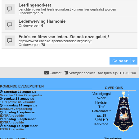
Leerlingenorkest
berichten over het leerlinegnorkest kunnen hier geplaatst worden
Onderwerpen:
9
Ledenwerving Harmonie
Onderwerpen:
6
Foto's en films van leden. Zie ook onze galerij!
http://www.st-caecilia-spekholzerheide.nl/gallery/
Onderwerpen:
78
Ga naar
Contact
Verwijder cookies
Alle tijden zijn
UTC+02:00
KOMENDE EVENEMENTEN
OVER ONS
zaterdag 22 augustus
Verenigingsl
Vakantie 11 t/m 22 augustus
okaal:
zondag 23 augustus
1e repetitie na vakantie
Heidsjer
maandag 24 augustus
Tref
Bestuursvergadering
Patronaatstr
dinsdag 1 september
aat 19
EXTRA repetitie
dinsdag 8 september
6466 HR
EXTRA repetitie
Kerkrade
dinsdag 15 september
EXTRA repetitie
Secretariaat: