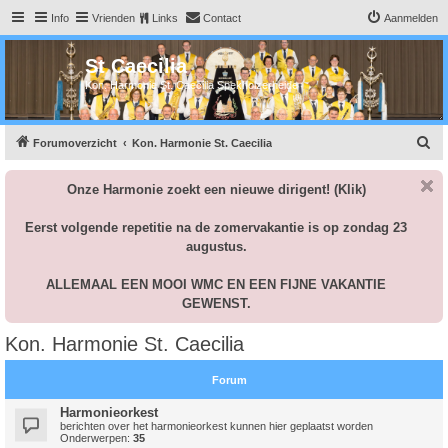
Info
Vrienden
Links
Contact
Aanmelden
St Caecilia
Kon. Harmonie St. Caecilia Spekholzerheide
Z
Forumoverzicht
Kon. Harmonie St. Caecilia
o
Onze Harmonie zoekt een nieuwe dirigent!
(Klik)
e
k
Eerst volgende repetitie na de zomervakantie is op zondag 23
augustus.
ALLEMAAL EEN MOOI WMC EN EEN FIJNE VAKANTIE
GEWENST.
Kon. Harmonie St. Caecilia
Forum
Harmonieorkest
berichten over het harmonieorkest kunnen hier geplaatst worden
Onderwerpen:
35