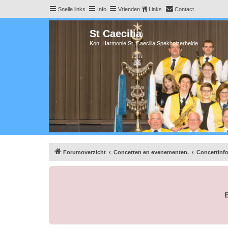
Snelle links
Info
Vrienden
Links
Contact
St Caecilia
Kon. Harmonie St. Caecilia Spekholzerheide
Forumoverzicht
Concerten en evenementen.
Concertinfo
E