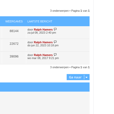
3 onderwerpen • Pagina
1
van
1
WEERGAVES
LAATSTE BERICHT
door
Ralph Hamers
88144
za jul 08, 2023 2:40 pm
door
Ralph Hamers
22672
do jun 22, 2023 10:18 pm
door
Ralph Hamers
39096
wo mar 08, 2017 9:21 pm
3 onderwerpen • Pagina
1
van
1
Ga naar