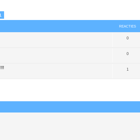
k
Uitgebreid zoeken
REACTIES
0
0
!!!
1