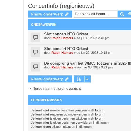
Concertinfo (regionieuws)
Zoe
Nieuw onderwerp
ONDERWERPEN
Slot concert NTO Orkest
door
Ralph Hamers
»
za jul 08, 2023 2:40 pm
Slot concert NTO Orkest
door
Ralph Hamers
»
do jun 22, 2023 10:18 pm
De oorsprong van het WMC. Tot ziens in 2026 !!!
door
Ralph Hamers
»
wo mar 08, 2017 9:21 pm
Nieuw onderwerp
Terug naar het forumoverzicht
FORUMPERMISSIES
Je
kunt niet
nieuwe berichten plaatsen in dit forum
Je
kunt niet
reageren op onderwerpen in dit forum
Je
kunt niet
je eigen berichten wijzigen in dit forum
Je
kunt niet
je eigen berichten verwijderen in dit forum
Je
kunt geen
bijlagen plaatsen in dit forum