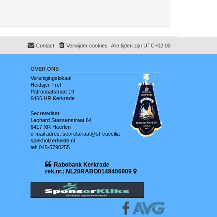
Contact
Verwijder cookies
Alle tijden zijn
UTC+02:00
OVER ONS
Verenigingslokaal:
Heidsjer Tref
Patronaatstraat 19
6466 HR Kerkrade
Secretariaat:
Leonard Stassenstraat 64
6417 XR Heerlen
e-mail adres: secretariaat@st-caecilia-
spekholzerheide.nl
tel: 045-5790255
Rabobank Kerkrade
rek.nr.: NL20RABO0148406009