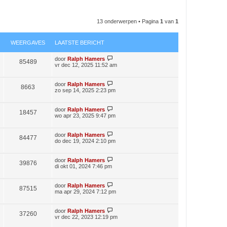
13 onderwerpen • Pagina
1
van
1
WEERGAVES
LAATSTE BERICHT
door
Ralph Hamers
85489
vr dec 12, 2025 11:52 am
door
Ralph Hamers
8663
zo sep 14, 2025 2:23 pm
door
Ralph Hamers
18457
wo apr 23, 2025 9:47 pm
door
Ralph Hamers
84477
do dec 19, 2024 2:10 pm
door
Ralph Hamers
39876
di okt 01, 2024 7:46 pm
door
Ralph Hamers
87515
ma apr 29, 2024 7:12 pm
door
Ralph Hamers
37260
vr dec 22, 2023 12:19 pm