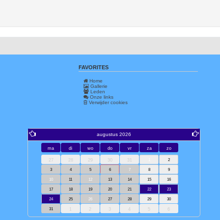
FAVORITES
Home
Gallerie
Leden
Onze links
Verwijder cookies
augustus 2026
ma
di
wo
do
vr
za
zo
27
28
29
30
31
1
2
3
4
5
6
7
8
9
10
11
12
13
14
15
16
17
18
19
20
21
22
23
24
25
26
27
28
29
30
31
1
2
3
4
5
6