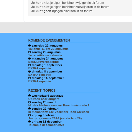
Je
kunt niet
je eigen berichten wijzigen in dit forum
Je
kunt niet
je eigen berichten verwijderen in dit forum
Je
kunt geen
bijlagen plaatsen in dit forum
KOMENDE EVENEMENTEN
zaterdag 22 augustus
Vakantie 11 t/m 22 augustus
zondag 23 augustus
1e repetitie na vakantie
maandag 24 augustus
Bestuursvergadering
dinsdag 1 september
EXTRA repetitie
dinsdag 8 september
EXTRA repetitie
dinsdag 15 september
EXTRA repetitie
RECENT_TOPICS
woensdag 5 augustus
Op zoek naar dirigent
zondag 29 maart
Muziek Matinee concert Parc Imstenrade 2
zondag 22 februari
In memoriam: Ere voorzitter Toon Creusen
vrijdag 6 februari
Jaarprogramma 2026 (versie febr.26)
vrijdag 12 december
Tsiempje december-2025