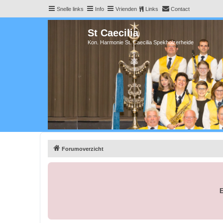
Snelle links
Info
Vrienden
Links
Contact
St Caecilia
Kon. Harmonie St. Caecilia Spekholzerheide
Forumoverzicht
E