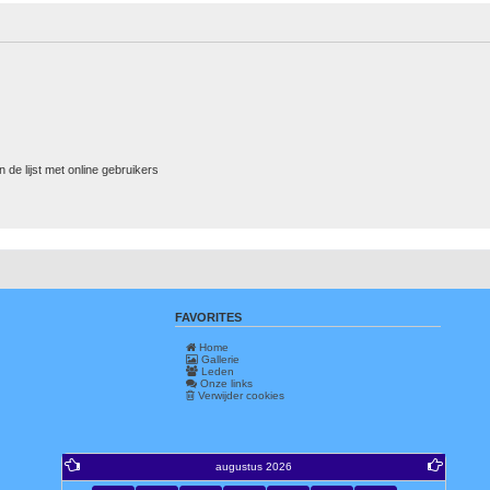
 de lijst met online gebruikers
FAVORITES
Home
Gallerie
Leden
Onze links
Verwijder cookies
augustus 2026