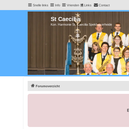
Snelle links
Info
Vrienden
Links
Contact
St Caecilia
Kon. Harmonie St. Caecilia Spekholzerheide
Forumoverzicht
E