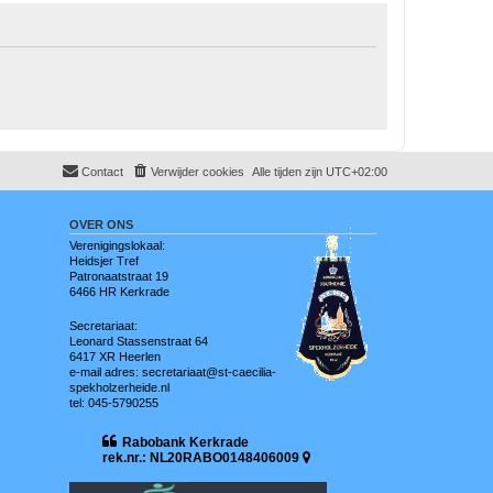
Contact
Verwijder cookies
Alle tijden zijn
UTC+02:00
OVER ONS
Verenigingslokaal:
Heidsjer Tref
Patronaatstraat 19
6466 HR Kerkrade
Secretariaat:
Leonard Stassenstraat 64
6417 XR Heerlen
e-mail adres: secretariaat@st-caecilia-
spekholzerheide.nl
tel: 045-5790255
Rabobank Kerkrade
rek.nr.: NL20RABO0148406009