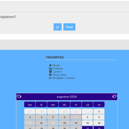
erwijderen?
FAVORITES
Home
Gallerie
Leden
Onze links
Verwijder cookies
augustus 2026
ma
di
wo
do
vr
za
zo
27
28
29
30
31
1
2
3
4
5
6
7
8
9
10
11
12
13
14
15
16
17
18
19
20
21
22
23