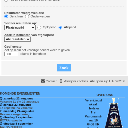
Resultaten weergeven als:
Berichten
Onderwerpen
Sorteer resultaten op:
Oplopend
Aflopend
Zoek in berichten van afgelopen:
Geef eerste:
Zet op 0 om het volledige bericht weer te geven.
tekens in berichten
Contact
Verwijder cookies
Alle tijden zijn
UTC+02:00
KOMENDE EVENEMENTEN
OVER ONS
zaterdag 22 augustus
Verenigingsl
Vakantie 11 t/m 22 augustus
okaal:
zondag 23 augustus
1e repetitie na vakantie
Heidsjer
maandag 24 augustus
Tref
Bestuursvergadering
Patronaatstr
dinsdag 1 september
aat 19
EXTRA repetitie
dinsdag 8 september
6466 HR
EXTRA repetitie