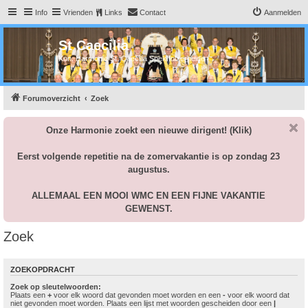
Info
Vrienden
Links
Contact
Aanmelden
St Caecilia
Kon. Harmonie St. Caecilia Spekholzerheide
Forumoverzicht
Zoek
Onze Harmonie zoekt een nieuwe dirigent!
(Klik)
Eerst volgende repetitie na de zomervakantie is op zondag 23
augustus.
ALLEMAAL EEN MOOI WMC EN EEN FIJNE VAKANTIE
GEWENST.
Zoek
ZOEKOPDRACHT
Zoek op sleutelwoorden:
Plaats een
+
voor elk woord dat gevonden moet worden en een
-
voor elk woord dat
niet gevonden moet worden. Plaats een lijst met woorden gescheiden door een
|