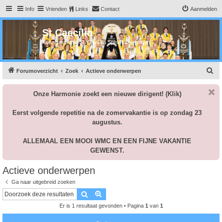
Info
Vrienden
Links
Contact
Aanmelden
St Caecilia
Kon. Harmonie St. Caecilia Spekholzerheide
Z
Forumoverzicht
Zoek
Actieve onderwerpen
o
Onze Harmonie zoekt een nieuwe dirigent!
(Klik)
e
k
Eerst volgende repetitie na de zomervakantie is op zondag 23
augustus.
ALLEMAAL EEN MOOI WMC EN EEN FIJNE VAKANTIE
GEWENST.
Actieve onderwerpen
Ga naar uitgebreid zoeken
Zoek
Uitgebreid zoeken
Er is 1 resultaat gevonden • Pagina
1
van
1