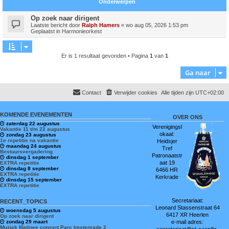
Onderwerpen
Op zoek naar dirigent
Laatste bericht door
Ralph Hamers
«
wo aug 05, 2026 1:53 pm
Geplaatst in
Harmonieorkest
Er is 1 resultaat gevonden • Pagina
1
van
1
Ga naar
Contact
Verwijder cookies
Alle tijden zijn
UTC+02:00
KOMENDE EVENEMENTEN
OVER ONS
zaterdag 22 augustus
Verenigingsl
Vakantie 11 t/m 22 augustus
okaal:
zondag 23 augustus
1e repetitie na vakantie
Heidsjer
maandag 24 augustus
Tref
Bestuursvergadering
Patronaatstr
dinsdag 1 september
aat 19
EXTRA repetitie
dinsdag 8 september
6466 HR
EXTRA repetitie
Kerkrade
dinsdag 15 september
EXTRA repetitie
Secretariaat:
RECENT_TOPICS
Leonard Stassenstraat 64
woensdag 5 augustus
6417 XR Heerlen
Op zoek naar dirigent
zondag 29 maart
e-mail adres:
Muziek Matinee concert Parc Imstenrade 2
secretariaat@st-caecilia-