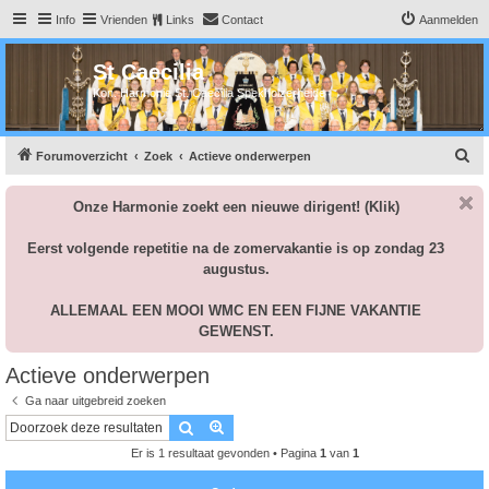
Info
Vrienden
Links
Contact
Aanmelden
St Caecilia
Kon. Harmonie St. Caecilia Spekholzerheide
Z
Forumoverzicht
Zoek
Actieve onderwerpen
o
Onze Harmonie zoekt een nieuwe dirigent!
(Klik)
e
k
Eerst volgende repetitie na de zomervakantie is op zondag 23
augustus.
ALLEMAAL EEN MOOI WMC EN EEN FIJNE VAKANTIE
GEWENST.
Actieve onderwerpen
Ga naar uitgebreid zoeken
Zoek
Uitgebreid zoeken
Er is 1 resultaat gevonden • Pagina
1
van
1