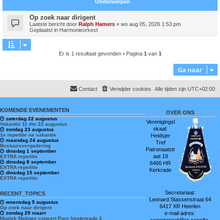
Onderwerpen
Op zoek naar dirigent
Laatste bericht door
Ralph Hamers
«
wo aug 05, 2026 1:53 pm
Geplaatst in
Harmonieorkest
Er is 1 resultaat gevonden • Pagina
1
van
1
Ga naar
Contact
Verwijder cookies
Alle tijden zijn
UTC+02:00
KOMENDE EVENEMENTEN
OVER ONS
zaterdag 22 augustus
Verenigingsl
Vakantie 11 t/m 22 augustus
okaal:
zondag 23 augustus
1e repetitie na vakantie
Heidsjer
maandag 24 augustus
Tref
Bestuursvergadering
Patronaatstr
dinsdag 1 september
aat 19
EXTRA repetitie
dinsdag 8 september
6466 HR
EXTRA repetitie
Kerkrade
dinsdag 15 september
EXTRA repetitie
Secretariaat:
RECENT_TOPICS
Leonard Stassenstraat 64
woensdag 5 augustus
6417 XR Heerlen
Op zoek naar dirigent
zondag 29 maart
e-mail adres:
Muziek Matinee concert Parc Imstenrade 2
secretariaat@st-caecilia-