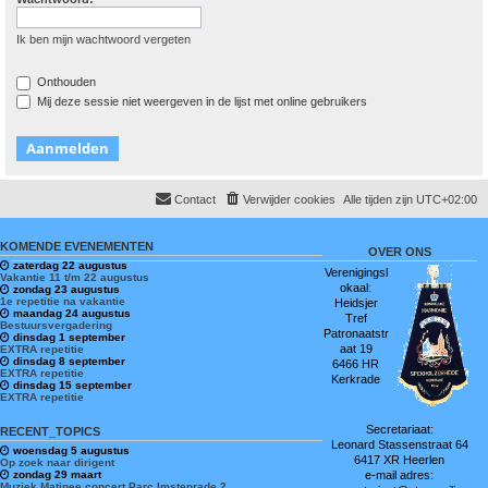
Ik ben mijn wachtwoord vergeten
Onthouden
Mij deze sessie niet weergeven in de lijst met online gebruikers
Contact
Verwijder cookies
Alle tijden zijn
UTC+02:00
KOMENDE EVENEMENTEN
OVER ONS
zaterdag 22 augustus
Verenigingsl
Vakantie 11 t/m 22 augustus
okaal:
zondag 23 augustus
1e repetitie na vakantie
Heidsjer
maandag 24 augustus
Tref
Bestuursvergadering
Patronaatstr
dinsdag 1 september
aat 19
EXTRA repetitie
dinsdag 8 september
6466 HR
EXTRA repetitie
Kerkrade
dinsdag 15 september
EXTRA repetitie
Secretariaat:
RECENT_TOPICS
Leonard Stassenstraat 64
woensdag 5 augustus
6417 XR Heerlen
Op zoek naar dirigent
zondag 29 maart
e-mail adres:
Muziek Matinee concert Parc Imstenrade 2