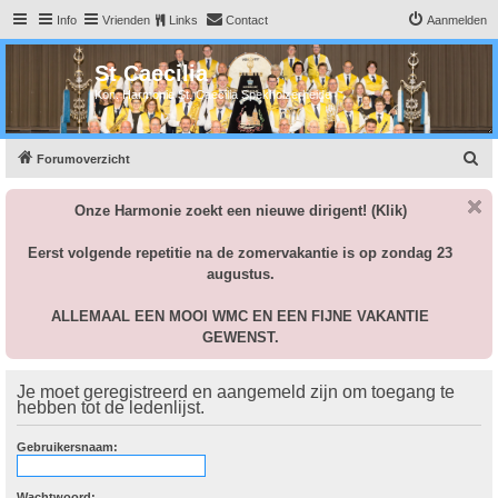
Info
Vrienden
Links
Contact
Aanmelden
St Caecilia
Kon. Harmonie St. Caecilia Spekholzerheide
Z
Forumoverzicht
o
Onze Harmonie zoekt een nieuwe dirigent!
(Klik)
e
k
Eerst volgende repetitie na de zomervakantie is op zondag 23
augustus.
ALLEMAAL EEN MOOI WMC EN EEN FIJNE VAKANTIE
GEWENST.
Je moet geregistreerd en aangemeld zijn om toegang te
hebben tot de ledenlijst.
Gebruikersnaam:
Wachtwoord: