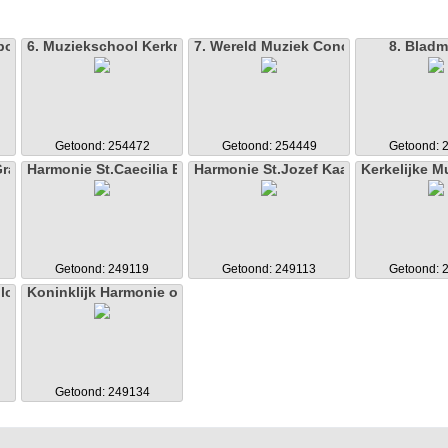
poorzoeker
6. Muziekschool Kerkrade
7. Wereld Muziek Concours
8. Bladm
Getoond: 254472
Getoond: 254449
Getoond: 
Gracht
Harmonie St.Caecilia Eygelshoven
Harmonie St.Jozef Kaalheide
Kerkelijke Mu
Getoond: 249119
Getoond: 249113
Getoond: 
ilomena
Koninklijk Harmonie orkest Kerkrade
Getoond: 249134