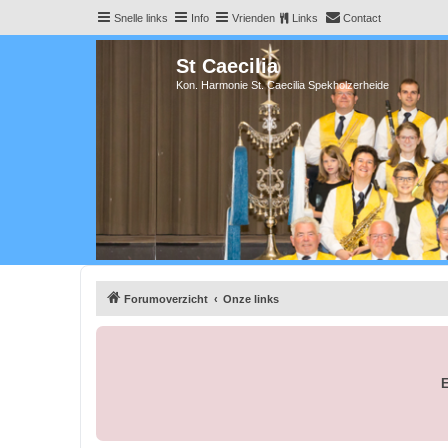
Snelle links
Info
Vrienden
Links
Contact
St Caecilia
Kon. Harmonie St. Caecilia Spekholzerheide
Forumoverzicht
Onze links
E