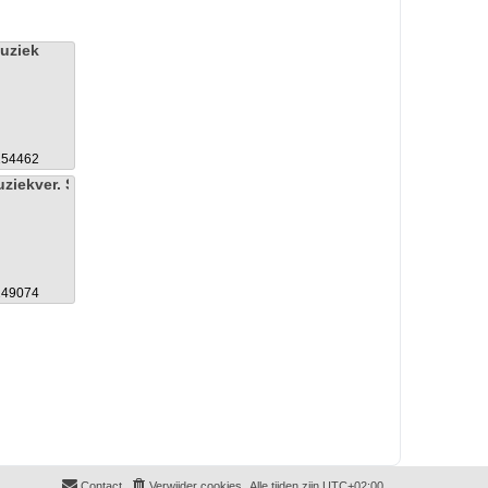
uziek
254462
ziekver. St.Callistus
249074
Contact
Verwijder cookies
Alle tijden zijn
UTC+02:00