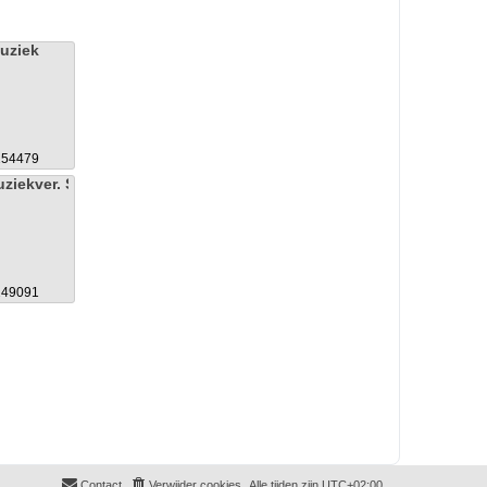
uziek
254479
ziekver. St.Callistus
249091
Contact
Verwijder cookies
Alle tijden zijn
UTC+02:00