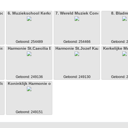
poorzoeker
6. Muziekschool Kerkrade
7. Wereld Muziek Concours
8. Bladm
Getoond: 254489
Getoond: 254466
Getoond: 
Gracht
Harmonie St.Caecilia Eygelshoven
Harmonie St.Jozef Kaalheide
Kerkelijke Mu
Getoond: 249136
Getoond: 249130
Getoond: 
ilomena
Koninklijk Harmonie orkest Kerkrade
Getoond: 249151