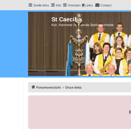
Snelle links
Info
Vrienden
Links
Contact
St Caecilia
Kon. Harmonie St. Caecilia Spekholzerheide
Forumoverzicht
Onze links
E