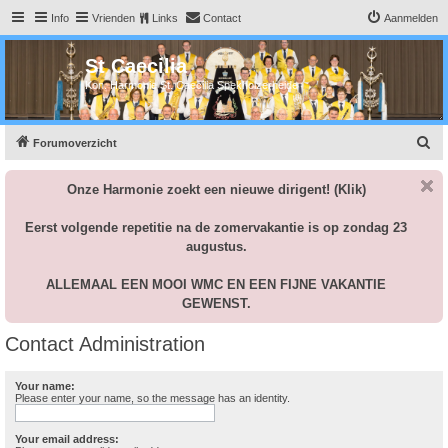
Info
Vrienden
Links
Contact
Aanmelden
St Caecilia
Kon. Harmonie St. Caecilia Spekholzerheide
Z
Forumoverzicht
o
Onze Harmonie zoekt een nieuwe dirigent!
(Klik)
e
k
Eerst volgende repetitie na de zomervakantie is op zondag 23
augustus.
ALLEMAAL EEN MOOI WMC EN EEN FIJNE VAKANTIE
GEWENST.
Contact Administration
Your name:
Please enter your name, so the message has an identity.
Your email address: