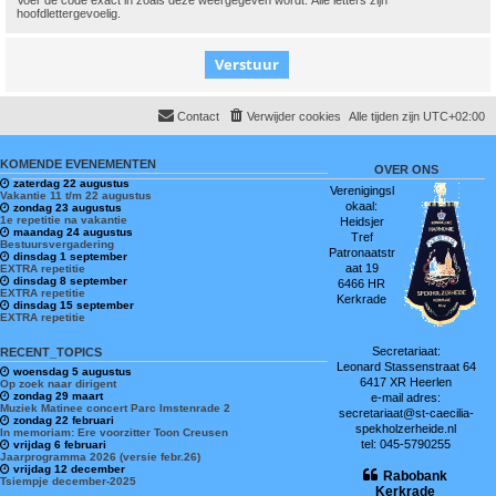
Voer de code exact in zoals deze weergegeven wordt. Alle letters zijn
hoofdlettergevoelig.
Contact
Verwijder cookies
Alle tijden zijn
UTC+02:00
KOMENDE EVENEMENTEN
OVER ONS
zaterdag 22 augustus
Verenigingsl
Vakantie 11 t/m 22 augustus
okaal:
zondag 23 augustus
1e repetitie na vakantie
Heidsjer
maandag 24 augustus
Tref
Bestuursvergadering
Patronaatstr
dinsdag 1 september
aat 19
EXTRA repetitie
dinsdag 8 september
6466 HR
EXTRA repetitie
Kerkrade
dinsdag 15 september
EXTRA repetitie
Secretariaat:
RECENT_TOPICS
Leonard Stassenstraat 64
woensdag 5 augustus
6417 XR Heerlen
Op zoek naar dirigent
zondag 29 maart
e-mail adres:
Muziek Matinee concert Parc Imstenrade 2
secretariaat@st-caecilia-
zondag 22 februari
spekholzerheide.nl
In memoriam: Ere voorzitter Toon Creusen
tel: 045-5790255
vrijdag 6 februari
Jaarprogramma 2026 (versie febr.26)
vrijdag 12 december
Rabobank
Tsiempje december-2025
Kerkrade