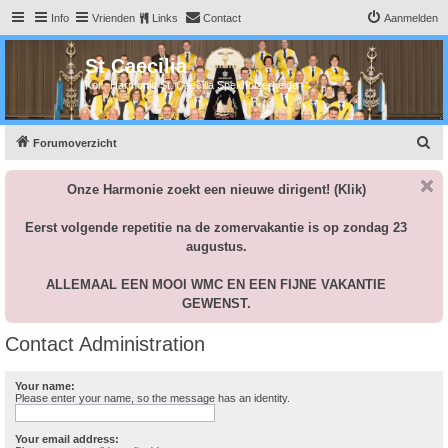
Info
Vrienden
Links
Contact
Aanmelden
St Caecilia
Kon. Harmonie St. Caecilia Spekholzerheide
Z
Forumoverzicht
o
Onze Harmonie zoekt een nieuwe dirigent!
(Klik)
e
k
Eerst volgende repetitie na de zomervakantie is op zondag 23
augustus.
ALLEMAAL EEN MOOI WMC EN EEN FIJNE VAKANTIE
GEWENST.
Contact Administration
Your name:
Please enter your name, so the message has an identity.
Your email address: