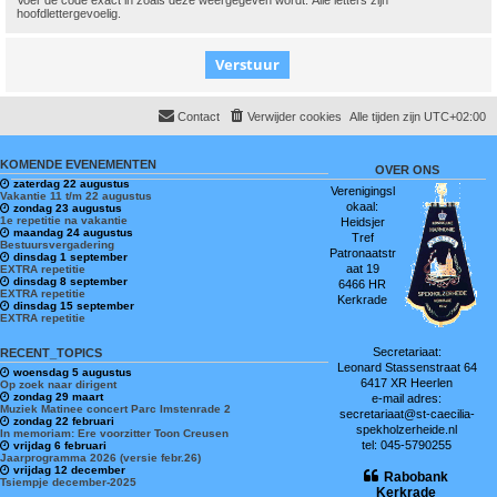
Voer de code exact in zoals deze weergegeven wordt. Alle letters zijn
hoofdlettergevoelig.
Contact
Verwijder cookies
Alle tijden zijn
UTC+02:00
KOMENDE EVENEMENTEN
OVER ONS
zaterdag 22 augustus
Verenigingsl
Vakantie 11 t/m 22 augustus
okaal:
zondag 23 augustus
1e repetitie na vakantie
Heidsjer
maandag 24 augustus
Tref
Bestuursvergadering
Patronaatstr
dinsdag 1 september
aat 19
EXTRA repetitie
dinsdag 8 september
6466 HR
EXTRA repetitie
Kerkrade
dinsdag 15 september
EXTRA repetitie
Secretariaat:
RECENT_TOPICS
Leonard Stassenstraat 64
woensdag 5 augustus
6417 XR Heerlen
Op zoek naar dirigent
zondag 29 maart
e-mail adres:
Muziek Matinee concert Parc Imstenrade 2
secretariaat@st-caecilia-
zondag 22 februari
spekholzerheide.nl
In memoriam: Ere voorzitter Toon Creusen
tel: 045-5790255
vrijdag 6 februari
Jaarprogramma 2026 (versie febr.26)
vrijdag 12 december
Rabobank
Tsiempje december-2025
Kerkrade