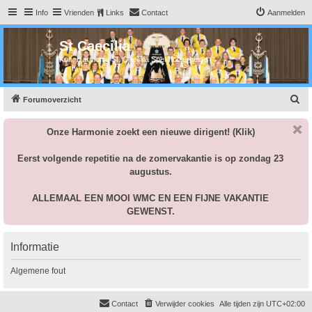
Info
Vrienden
Links
Contact
Aanmelden
St Caecilia
Kon. Harmonie St. Caecilia Spekholzerheide
Z
Forumoverzicht
o
Onze Harmonie zoekt een nieuwe dirigent!
(Klik)
e
k
Eerst volgende repetitie na de zomervakantie is op zondag 23
augustus.
ALLEMAAL EEN MOOI WMC EN EEN FIJNE VAKANTIE
GEWENST.
Informatie
Algemene fout
Contact
Verwijder cookies
Alle tijden zijn
UTC+02:00