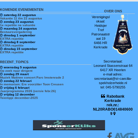
KOMENDE EVENEMENTEN
OVER ONS
zaterdag 22 augustus
Verenigingsl
Vakantie 11 t/m 22 augustus
okaal:
zondag 23 augustus
1e repetitie na vakantie
Heidsjer
maandag 24 augustus
Tref
Bestuursvergadering
Patronaatstr
dinsdag 1 september
aat 19
EXTRA repetitie
dinsdag 8 september
6466 HR
EXTRA repetitie
Kerkrade
dinsdag 15 september
EXTRA repetitie
Secretariaat:
RECENT_TOPICS
Leonard Stassenstraat 64
woensdag 5 augustus
6417 XR Heerlen
Op zoek naar dirigent
zondag 29 maart
e-mail adres:
Muziek Matinee concert Parc Imstenrade 2
secretariaat@st-caecilia-
zondag 22 februari
spekholzerheide.nl
In memoriam: Ere voorzitter Toon Creusen
tel: 045-5790255
vrijdag 6 februari
Jaarprogramma 2026 (versie febr.26)
vrijdag 12 december
Rabobank
Tsiempje december-2025
Kerkrade
rek.nr.:
NL20RABO014840600
9