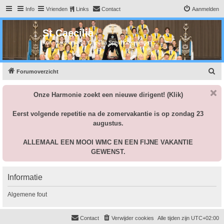
Info
Vrienden
Links
Contact
Aanmelden
St Caecilia
Kon. Harmonie St. Caecilia Spekholzerheide
Z
Forumoverzicht
o
Onze Harmonie zoekt een nieuwe dirigent!
(Klik)
e
k
Eerst volgende repetitie na de zomervakantie is op zondag 23
augustus.
ALLEMAAL EEN MOOI WMC EN EEN FIJNE VAKANTIE
GEWENST.
Informatie
Algemene fout
Contact
Verwijder cookies
Alle tijden zijn
UTC+02:00