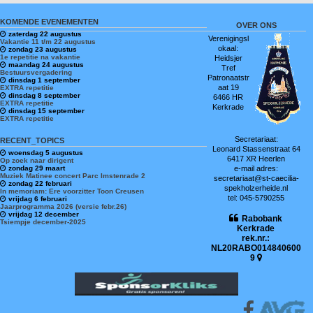
KOMENDE EVENEMENTEN
OVER ONS
zaterdag 22 augustus
Verenigingsl
Vakantie 11 t/m 22 augustus
okaal:
zondag 23 augustus
1e repetitie na vakantie
Heidsjer
maandag 24 augustus
Tref
Bestuursvergadering
Patronaatstr
dinsdag 1 september
aat 19
EXTRA repetitie
dinsdag 8 september
6466 HR
EXTRA repetitie
Kerkrade
dinsdag 15 september
EXTRA repetitie
Secretariaat:
RECENT_TOPICS
Leonard Stassenstraat 64
woensdag 5 augustus
6417 XR Heerlen
Op zoek naar dirigent
zondag 29 maart
e-mail adres:
Muziek Matinee concert Parc Imstenrade 2
secretariaat@st-caecilia-
zondag 22 februari
spekholzerheide.nl
In memoriam: Ere voorzitter Toon Creusen
tel: 045-5790255
vrijdag 6 februari
Jaarprogramma 2026 (versie febr.26)
vrijdag 12 december
Rabobank
Tsiempje december-2025
Kerkrade
rek.nr.:
NL20RABO014840600
9